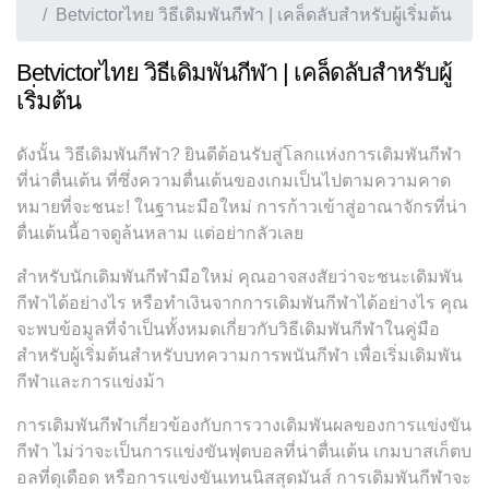
Betvictorไทย วิธีเดิมพันกีฬา | เคล็ดลับสำหรับผู้เริ่มต้น
Betvictorไทย วิธีเดิมพันกีฬา | เคล็ดลับสำหรับผู้
เริ่มต้น
ดังนั้น วิธีเดิมพันกีฬา? ยินดีต้อนรับสู่โลกแห่งการเดิมพันกีฬา
ที่น่าตื่นเต้น ที่ซึ่งความตื่นเต้นของเกมเป็นไปตามความคาด
หมายที่จะชนะ! ในฐานะมือใหม่ การก้าวเข้าสู่อาณาจักรที่น่า
ตื่นเต้นนี้อาจดูล้นหลาม แต่อย่ากลัวเลย
สำหรับนักเดิมพันกีฬามือใหม่ คุณอาจสงสัยว่าจะชนะเดิมพัน
กีฬาได้อย่างไร หรือทำเงินจากการเดิมพันกีฬาได้อย่างไร คุณ
จะพบข้อมูลที่จำเป็นทั้งหมดเกี่ยวกับวิธีเดิมพันกีฬาในคู่มือ
สำหรับผู้เริ่มต้นสำหรับบทความการพนันกีฬา เพื่อเริ่มเดิมพัน
กีฬาและการแข่งม้า
การเดิมพันกีฬาเกี่ยวข้องกับการวางเดิมพันผลของการแข่งขัน
กีฬา ไม่ว่าจะเป็นการแข่งขันฟุตบอลที่น่าตื่นเต้น เกมบาสเก็ตบ
อลที่ดุเดือด หรือการแข่งขันเทนนิสสุดมันส์ การเดิมพันกีฬาจะ