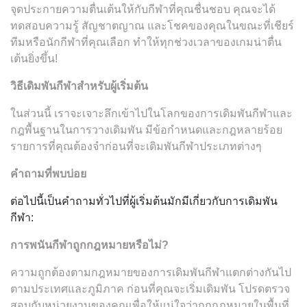
จุดประกายความตื่นเต้นให้กับกีฬาที่คุณชื่นชอบ คุณจะได้
ทดสอบความรู้ สัญชาตญาณ และโชคของคุณในขณะที่เชียร์
ทีมหรือนักกีฬาที่คุณเลือก ทำให้ทุกช่วงเวลาของเกมน่าตื่น
เต้นยิ่งขึ้น!
วิธีเดิมพันกีฬาสำหรับผู้เริ่มต้น
ในส่วนนี้ เราจะเจาะลึกเข้าไปในโลกของการเดิมพันกีฬาและ
กฎพื้นฐานในการวางเดิมพัน มีข้อกำหนดและกฎหลายร้อย
รายการที่คุณต้องจำก่อนที่จะเดิมพันกีฬาประเภทต่างๆ
คำถามที่พบบ่อย
ต่อไปนี้เป็นคำถามทั่วไปที่ผู้เริ่มต้นมักมีเกี่ยวกับการเดิมพัน
กีฬา:
การพนันกีฬาถูกกฎหมายหรือไม่?
ความถูกต้องตามกฎหมายของการเดิมพันกีฬาแตกต่างกันไป
ตามประเทศและภูมิภาค ก่อนที่คุณจะเริ่มเดิมพัน โปรดตรวจ
สอบกับหน่วยงานของคุณเพื่อให้แน่ใจว่าถูกกฎหมายในพื้นที่