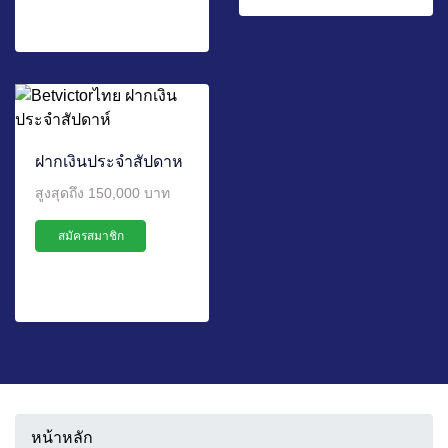
ฝากเงินประจำสัปดาห
สูงสุดถึง 150,000 บาท
สมัครสมาชิก
หน้าหลัก