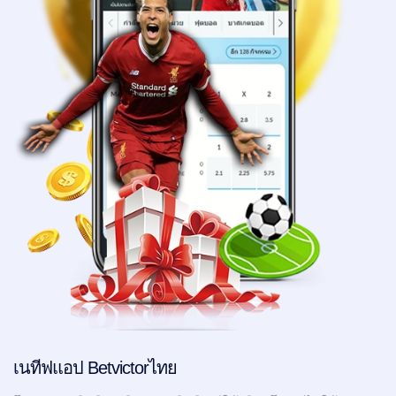
เนทีฟแอป Betvictorไทย